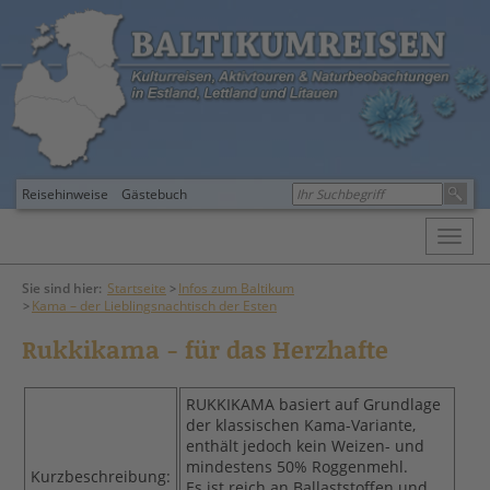
Reisehinweise
Gästebuch
Toggl
navig
Sie sind hier:
Startseite
Infos zum Baltikum
Kama – der Lieblingsnachtisch der Esten
Rukkikama - für das Herzhafte
RUKKIKAMA basiert auf Grundlage
der klassischen Kama-Variante,
enthält jedoch kein Weizen- und
mindestens 50% Roggenmehl.
Kurzbeschreibung:
Es ist reich an Ballaststoffen und