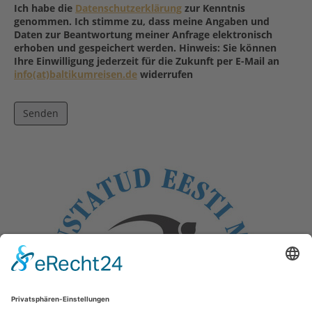
Ich habe die
Datenschutzerklärung
zur Kenntnis
genommen. Ich stimme zu, dass meine Angaben und
Daten zur Beantwortung meiner Anfrage elektronisch
erhoben und gespeichert werden. Hinweis: Sie können
Ihre Einwilligung jederzeit für die Zukunft per E-Mail an
info(at)baltikumreisen.de
widerrufen
Senden